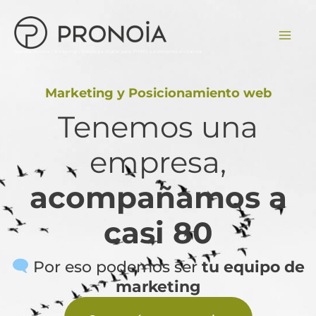
Ir
contenido
al
contenido
Agencia Pronoia | Marketing y Estrategia Digital para PYMES y autónomos en Galicia
Marketing y Posicionamiento web
Tenemos una
empresa,
acompañamos a
casi 80
Por eso podemos ser
tu equipo de
marketing