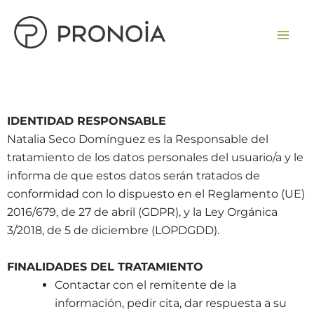
Ir
contenido
al
contenido
Agencia Pronoia | Marketing y Estrategia Digital para PYMES y autónomos en Galicia
IDENTIDAD RESPONSABLE
Natalia Seco Domínguez es la Responsable del
tratamiento de los datos personales del usuario/a y le
informa de que estos datos serán tratados de
conformidad con lo dispuesto en el Reglamento (UE)
2016/679, de 27 de abril (GDPR), y la Ley Orgánica
3/2018, de 5 de diciembre (LOPDGDD).
FINALIDADES DEL TRATAMIENTO
Contactar con el remitente de la
información, pedir cita, dar respuesta a su